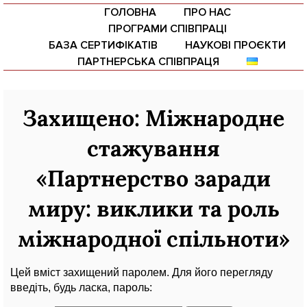
ГОЛОВНА
ПРО НАС
ПРОГРАМИ СПІВПРАЦІ
БАЗА СЕРТИФІКАТІВ
НАУКОВІ ПРОЄКТИ
ПАРТНЕРСЬКА СПІВПРАЦЯ
Захищено: Міжнародне
Ваше ім'я
стажування
Ваш email
«Партнерство заради
Тема
миру: виклики та роль
міжнародної спільноти»
Ваше повідомлення (необов'язково)
Цей вміст захищений паролем. Для його перегляду
введіть, будь ласка, пароль: