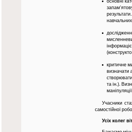
основні кат
запам’ятову
результати
навчальних
дослідженн
мисленневи
інформацією
(конструкто
критичне ми
визначати а
створювати 
та ін.). Ви
маніпуляції
Учасники ст
самостійної робо
Усіх колег
Бажаємо міцно