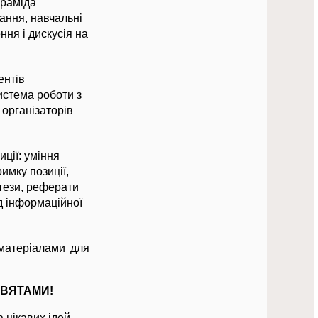
іраміда
чання, навчальні
ня і дискусія на
ентів
истема роботи з
 організаторів
иції: уміння
имку позиції,
 тези, реферати
ід інформаційної
матеріалами для
 СВЯТАМИ!
 цікавих ідей.