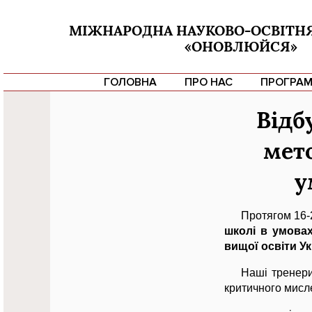
МІЖНАРОДНА НАУКОВО-ОСВІТН
«ОНОВЛЮЙСЯ»
ГОЛОВНА
ПРО НАС
ПРОГРАМ
Відб
мет
у
Протягом 16-2
школі в умовах
вищої освіти У
Наші тренер
критичного мисл