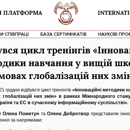
Я ПЛАТФОРМА
INTERNATI
И СПІВПРАЦІ
БАЗА СЕРТИФІКАТІВ
НАУКОВІ ПРО
увся цикл тренінгів «Іннова
Ваше ім'я
одики навчання у вищій шко
Ваш email
мовах глобалізацій них змі
Тема
1 грудня відбувся цикл тренінгів
«Інноваційні методики н
 глобалізацій них змін» в рамках Міжнародного стаж
Ваше повідомлення (необов'язково)
країни та ЄС в сучасному інформаційному суспільстві».
и
Олена Пометун
та
Олена Добротвор
представили інно
ення за напрямами: