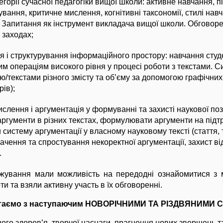
егорії сучасної педагогіки вищої школи: активне навчання, п
вання, критичне мислення, когнітивні таксономії, стилі нав
. Запитання як інструмент викладача вищої школи. Обговорен
 заходах;
я і структурування інформаційного простору: навчання студ
м операціям високого рівня у процесі роботи з текстами. С
/текстами різного змісту та об’єму за допомогою графічних
рів);
слення і аргументація у формуванні та захисті наукової поз
ргументи в різних текстах, формулювати аргументи на підтр
систему аргументації у власному науковому тексті (стаття,
значення та спростування некоректної аргументації, захист в
.
ажування мали можливість на передодні ознайомитися з 
ти та взяли активну участь в їх обговоренні.
 вітаємо з наступаючим НОВОРІЧНИМИ ТА РІЗДВЯНИМИ
го здоров’я, творчої наснаги, прагнення нових звершень та