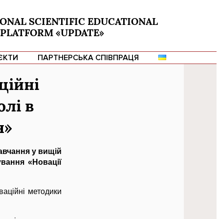
ONAL SCIENTIFIC EDUCATIONAL
PLATFORM «UPDATE»
ЄКТИ
ПАРТНЕРСЬКА СПІВПРАЦЯ
ційні
лі в
н»
авчання у вищій
ування «Новації
ваційні методики